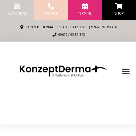
Zum
Inhalt
GUTSCHEINE
ANRUFEN
TERMINE
SHOP
springen
KONZEPT DERMA+ | STADTPLATZ 17-19 | 92660 NEUSTADT
09602 / 93 89 343