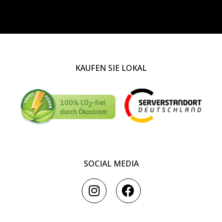
KAUFEN SIE LOKAL
SOCIAL MEDIA
I
F
n
a
s
c
t
e