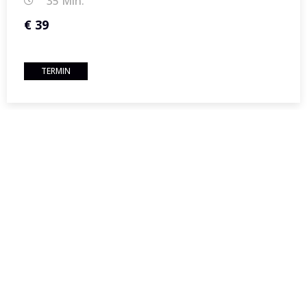
35 Min.
€ 39
TERMIN