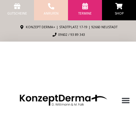
Zum
Inhalt
GUTSCHEINE
ANRUFEN
TERMINE
SHOP
springen
KONZEPT DERMA+ | STADTPLATZ 17-19 | 92660 NEUSTADT
09602 / 93 89 343