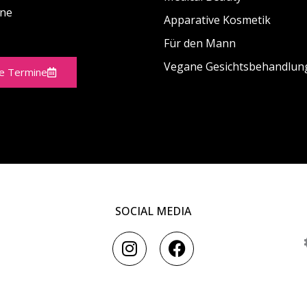
ine
Apparative Kosmetik
Für den Mann
Vegane Gesichtsbehandlun
ne Termine
SOCIAL MEDIA
I
F
n
a
s
c
t
e