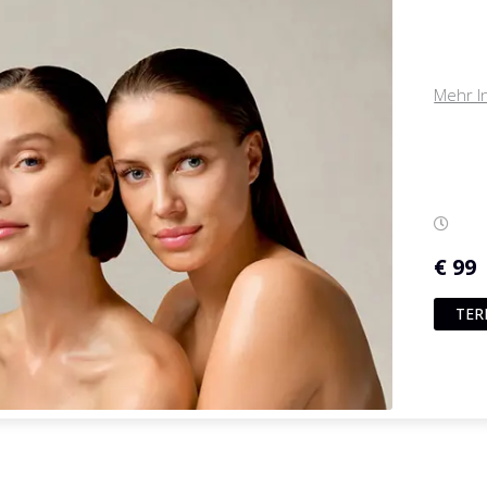
Mehr I
€ 99
TER