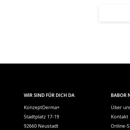
WIR SIND FÜR DICH DA
BABOR 
KonzeptDerma+
Über uns
Stadtplatz 17-19
Kontakt
92660 Neustadt
Online-