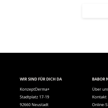
WIR SIND FÜR DICH DA
BABOR 
KonzeptDerma+
Über uns
Stadtplatz 17-19
Kontakt
92660 Neustadt
Online-