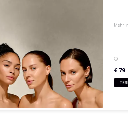
Mehr I
€ 79
TER