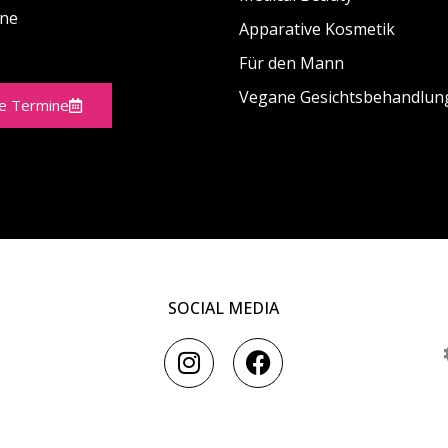
ine
Apparative Kosmetik
Für den Mann
Vegane Gesichtsbehandlun
ne Termine
SOCIAL MEDIA
I
F
n
a
s
c
t
e