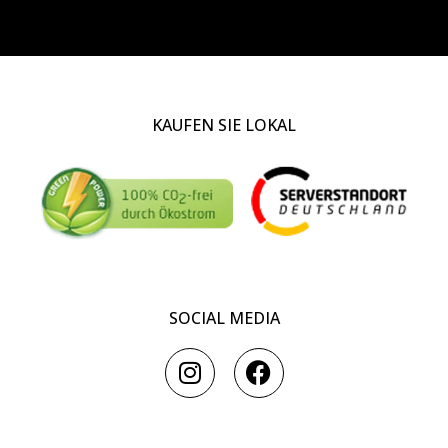
KAUFEN SIE LOKAL
SOCIAL MEDIA
I
F
n
a
s
c
t
e