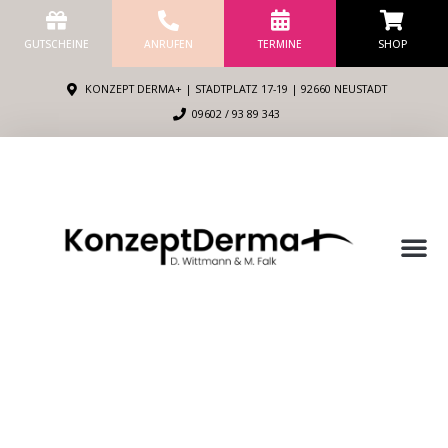
Zum
Inhalt
GUTSCHEINE
ANRUFEN
TERMINE
SHOP
springen
KONZEPT DERMA+ | STADTPLATZ 17-19 | 92660 NEUSTADT
09602 / 93 89 343